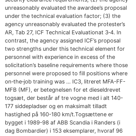
unreasonably evaluated the awardee’s proposal
under the technical evaluation factor; (3) the
agency unreasonably evaluated the protester’s
AR, Tab 27, ICF Technical Evaluationat 3‑4. In
contrast, the agency assigned ICF’s proposal
two strengths under this technical element for
personnel with experience in excess of the
solicitation’s baseline requirements where those
personnel were proposed to fill positions where
on‑the‑job training was … IC3, litreret MFA-FF-
MFB (MF), er betegnelsen for et dieseldrevet
togsæt, der består af tre vogne med i alt 140-
177 siddepladser og en maksimalt tilladt
hastighed på 160-180 km/t.Togsættene er
bygget i 1989-98 af ABB Scandia i Randers (i
dag Bombardier) i 153 eksemplarer, hvoraf 96