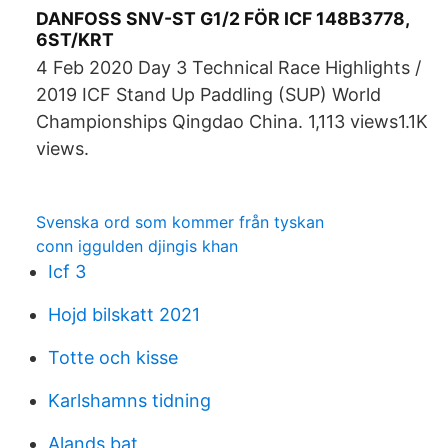
DANFOSS SNV-ST G1/2 FÖR ICF 148B3778,
6ST/KRT
4 Feb 2020 Day 3 Technical Race Highlights /
2019 ICF Stand Up Paddling (SUP) World
Championships Qingdao China. 1,113 views1.1K
views.
Svenska ord som kommer från tyskan
conn iggulden djingis khan
Icf 3
Hojd bilskatt 2021
Totte och kisse
Karlshamns tidning
Alands bat