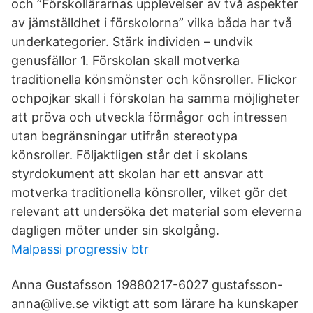
och ”Förskollärarnas upplevelser av två aspekter
av jämställdhet i förskolorna” vilka båda har två
underkategorier. Stärk individen – undvik
genusfällor 1. Förskolan skall motverka
traditionella könsmönster och könsroller. Flickor
ochpojkar skall i förskolan ha samma möjligheter
att pröva och utveckla förmågor och intressen
utan begränsningar utifrån stereotypa
könsroller. Följaktligen står det i skolans
styrdokument att skolan har ett ansvar att
motverka traditionella könsroller, vilket gör det
relevant att undersöka det material som eleverna
dagligen möter under sin skolgång.
Malpassi progressiv btr
Anna Gustafsson 19880217-6027 gustafsson-
anna@live.se viktigt att som lärare ha kunskaper