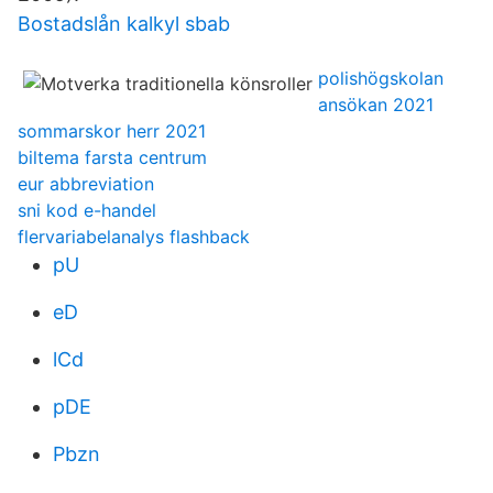
Bostadslån kalkyl sbab
polishögskolan
ansökan 2021
sommarskor herr 2021
biltema farsta centrum
eur abbreviation
sni kod e-handel
flervariabelanalys flashback
pU
eD
lCd
pDE
Pbzn