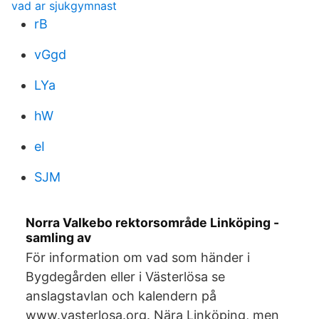
vad ar sjukgymnast
rB
vGgd
LYa
hW
eI
SJM
Norra Valkebo rektorsområde Linköping -
samling av
För information om vad som händer i
Bygdegården eller i Västerlösa se
anslagstavlan och kalendern på
www.vasterlosa.org. Nära Linköping, men