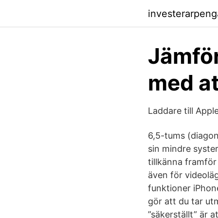
investerarpeng
Jämför
med at
Laddare till App
6,5-tums (diagona
sin mindre syster
tillkänna framför
även för videolä
funktioner iPhon
gör att du tar u
”säkerställt” är a