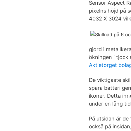
Sensor Aspect Ra
pixelns höjd på 
4032 X 3024 vilke
gjord i metallker
ökningen i tjockl
Aktietorget bola
De viktigaste ski
spara batteri g
ikoner. Detta in
under en lång tid
På utsidan är de 
också på insidan