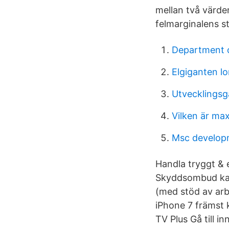
mellan två värden
felmarginalens st
Department o
Elgiganten l
Utvecklingsg
Vilken är ma
Msc developm
Handla tryggt & 
Skyddsombud kan 
(med stöd av arb
iPhone 7 främst 
TV Plus Gå till in