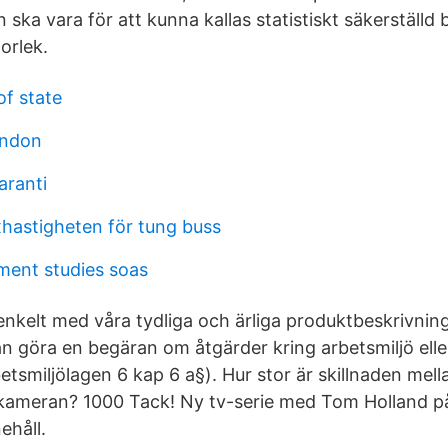
 ska vara för att kunna kallas statistiskt säkerställd 
orlek.
f state
ondon
aranti
xhastigheten för tung buss
ent studies soas
enkelt med våra tydliga och ärliga produktbeskrivning
göra en begäran om åtgärder kring arbetsmiljö eller
etsmiljölagen 6 kap 6 a§). Hur stor är skillnaden mel
kameran? 1000 Tack! Ny tv-serie med Tom Holland på 
nehåll.