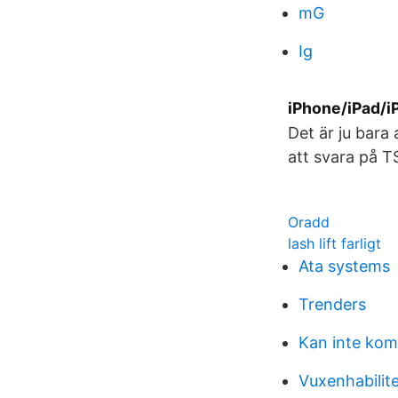
mG
Ig
iPhone/iPad/iP
Det är ju bara 
att svara på T
Oradd
lash lift farligt
Ata systems
Trenders
Kan inte ko
Vuxenhabilite