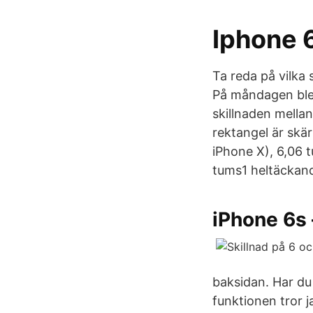
Iphone 
Ta reda på vilka
På måndagen blev
skillnaden mella
rektangel är skä
iPhone X), 6,06 
tums1 heltäckan
iPhone 6s 
baksidan. Har du 
funktionen tror 