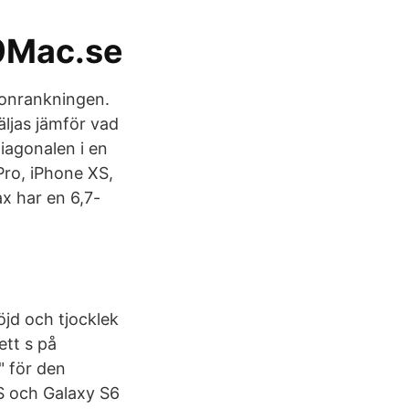
99Mac.se
fonrankningen.
äljas jämför vad
iagonalen i en
Pro, iPhone XS,
x har en 6,7-
öjd och tjocklek
ett s på
" för den
6S och Galaxy S6