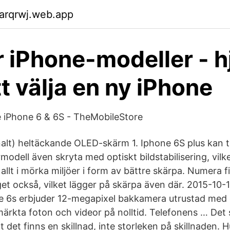
arqrwj.web.app
 iPhone-modeller - h
t välja en ny iPhone
le iPhone 6 & 6S - TheMobileStore
lt) heltäckande OLED-skärm 1. Iphone 6S plus kan til
modell även skryta med optiskt bildstabilisering, vilke
 allt i mörka miljöer i form av bättre skärpa. Numera 
get också, vilket lägger på skärpa även där. 2015-10-
e 6s erbjuder 12-megapixel bakkamera utrustad med
tmärkta foton och videor på nolltid. Telefonens … Det
tt det finns en skillnad, inte storleken på skillnaden. 