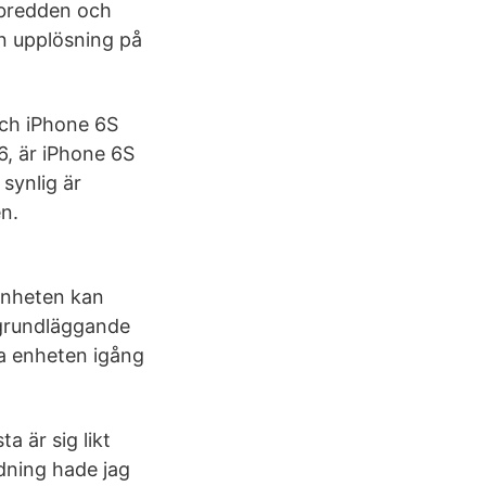
 bredden och
n upplösning på
och iPhone 6S
6, är iPhone 6S
synlig är
en.
 Enheten kan
 grundläggande
la enheten igång
a är sig likt
dning hade jag