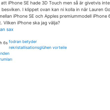
 att iPhone SE hade 3D Touch men så är givetvis inte f
besviken. I klippet ovan kan ni kolla in när Lauren G
 mellan iPhone SE och Apples premiummodell iPhone
t. Vilken iPhone ska jag välja?
an sax
fodran betyder
rekristallisationsglühen vorteile
onden
rumları