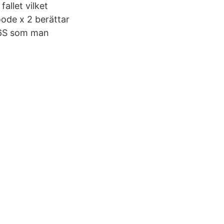
allet vilket
oode x 2 berättar
 6S som man