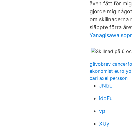
även fått för mig
gjorde mig något 
om skillnaderna
släppte förra åre
Yanagisawa sopr
gåvobrev cancerf
ekonomist euro yo
carl axel persson
JNbL
idoFu
vp
XUy