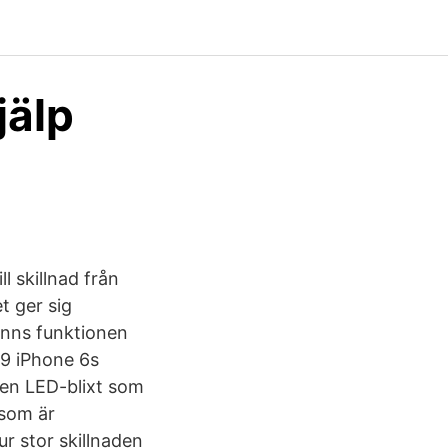
jälp
l skillnad från
t ger sig
finns funktionen
19 iPhone 6s
 en LED-blixt som
 som är
Hur stor skillnaden