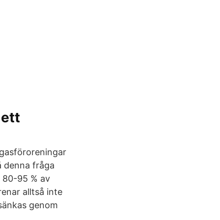
 ett
avgasföroreningar
på denna fråga
r 80-95 % av
enar alltså inte
t sänkas genom