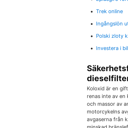
Trek online
Ingångslön u
Polski zloty 
Investera i bi
Säkerhetsfi
dieselfilte
Koloxid är en gif
renas inte av en 
och massor av a
motorcykelns avga
avgaserna från k
minskad bränslef