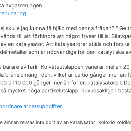
ska avgasreningen.
sreducering
ej skulle jag kunna få hjälp med denna frågan? " Ge t
änds till att förhindra att något fryser till is. Bilavga
 av en katalysator. Att katalysatorer stjäls och förs u
ädelmetaller som är nödvändiga för den katalytiska a
a bärare av farli- Kolväteutsläppen varierar mellan 2
örda bränslemäng- den, vilket är ca tio gånger mer än f
00 till 10 000 gånger mer än för en katalysatorbil. D
så mycket höga partikelutsläpp, huvudsakligen best
mordnare arbetsuppgifter