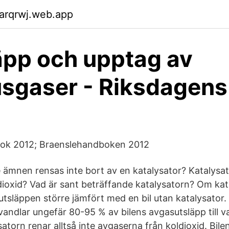
arqrwj.web.app
äpp och upptag av
sgaser - Riksdagen
ok 2012; Braenslehandboken 2012
de ämnen rensas inte bort av en katalysator? Katalysa
dioxid? Vad är sant beträffande katalysatorn? Om kat
utsläppen större jämfört med en bil utan katalysator
andlar ungefär 80-95 % av bilens avgasutsläpp till va
satorn renar alltså inte avgaserna från koldioxid. Bile