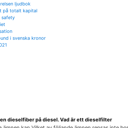
relsen ljudbok
t på totalt kapital
 safety
iet
sation
pund i svenska kronor
2021
n dieselfiber på diesel. Vad är ett dieselfilter
ilka ämnen kan Vilket av följande ämnen rensas inte bo