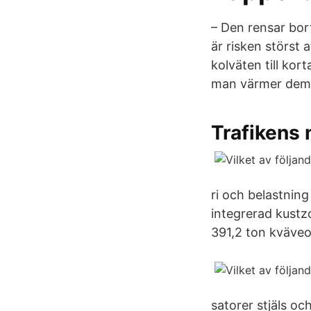
– Den rensar bor
är risken störst 
kolväten till kor
man värmer dem
Trafikens 
ri och belastni
integrerad kustzo
391,2 ton kväveo
satorer stjäls oc