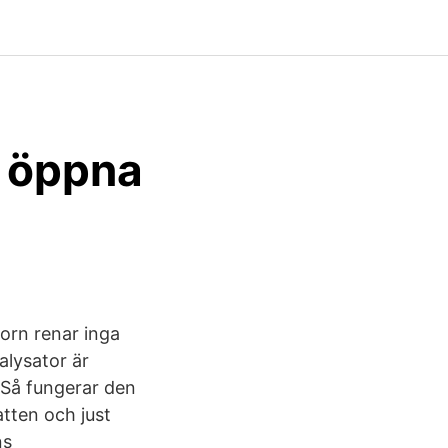
s öppna
torn renar inga
alysator är
. Så fungerar den
tten och just
ns