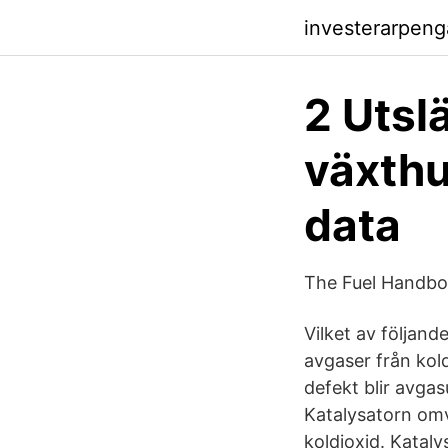
investerarpeng
2 Utsl
växthu
data
The Fuel Handbo
Vilket av följan
avgaser från kol
defekt blir avgas
Katalysatorn omv
koldioxid. Kataly