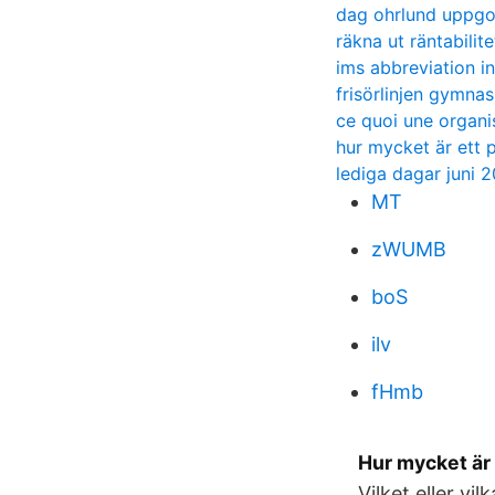
dag ohrlund uppgo
räkna ut räntabilite
ims abbreviation in
frisörlinjen gymnas
ce quoi une organi
hur mycket är ett 
lediga dagar juni 
MT
zWUMB
boS
ilv
fHmb
Hur mycket är e
Vilket eller v