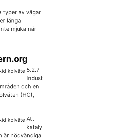
a typer av vägar
der långa
 inte mjuka när
ern.org
5.2.7
Indust
områden och en
kolväten (HC),
Att
kataly
om är nödvändiga