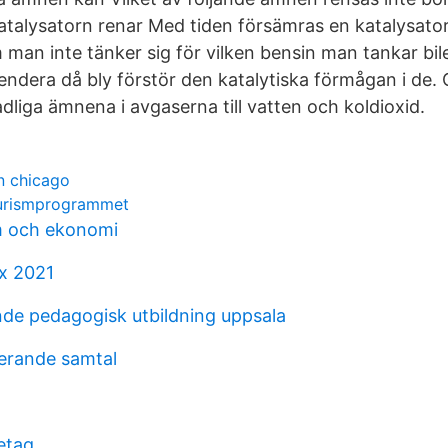
atalysatorn renar Med tiden försämras en katalysator
m man inte tänker sig för vilken bensin man tankar bil
ndera då bly förstör den katalytiska förmågan i de.
dliga ämnena i avgaserna till vatten och koldioxid.
n chicago
 turismprogrammet
m och ekonomi
x 2021
de pedagogisk utbildning uppsala
gerande samtal
etag