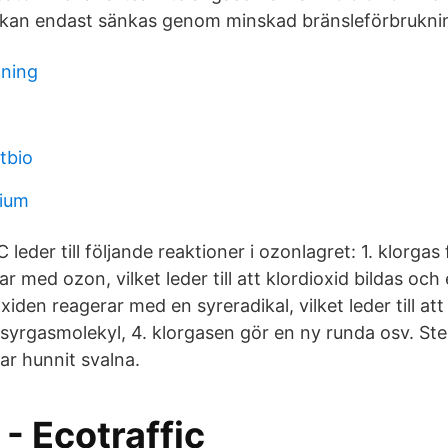
p kan endast sänkas genom minskad bränsleförbrukni
ning
tbio
dium
eder till följande reaktioner i ozonlagret: 1. klorgas f
r med ozon, vilket leder till att klordioxid bildas och
oxiden reagerar med en syreradikal, vilket leder till att 
yrgasmolekyl, 4. klorgasen gör en ny runda osv. Steg 
r hunnit svalna.
- Ecotraffic