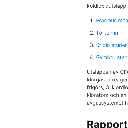
koldioxidutsläp
Erasmus mea
Tofte mn
Sf bio studen
Gymboll sta
Utsläppen av CFC l
klorgasen reagera
frigörs, 3. klordi
kloratom och en s
avgassystemet ha
Rapport 