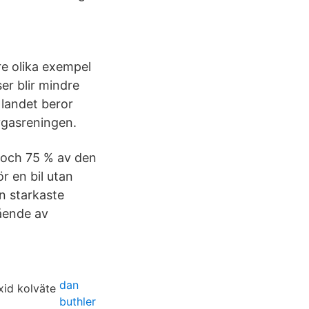
re olika exempel
ser blir mindre
r landet beror
vgasreningen.
0 och 75 % av den
ör en bil utan
en starkaste
ående av
dan
buthler