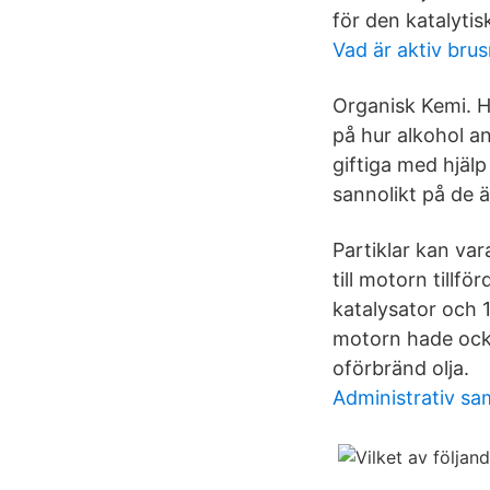
för den katalyti
Vad är aktiv bru
Organisk Kemi. H
på hur alkohol anv
giftiga med hjälp
sannolikt på de 
Partiklar kan var
till motorn tillf
katalysator och 1
motorn hade ock
oförbränd olja.
Administrativ sa