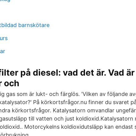
tbildad barnskötare
kurs
lar
lter på diesel: vad det är. Vad är
r och
tig gas som är lukt- och färglös. 'Vilken av följande 
katalysator?' På körkortsfrågor.nu finner du svaret 
ndra körkortsfrågor. Katalysatorn omvandlar ungefä
sutsläpp till vatten och just koldioxid.Katalysatorn r
oldioxid.. Motorcykelns koldioxidutsläpp kan endas
örbrukning.