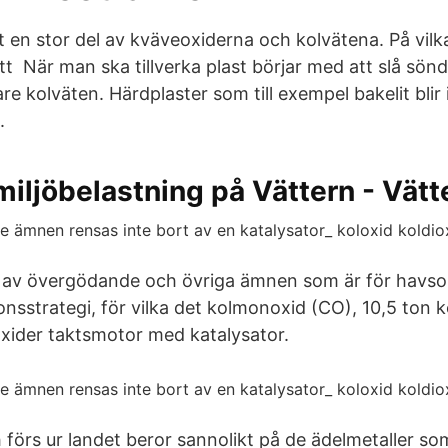
t en stor del av kväveoxiderna och kolvätena. På vilk
att När man ska tillverka plast börjar med att slå sön
tare kolväten. Härdplaster som till exempel bakelit blir
.
miljöbelastning på Vättern - Vätt
ng av övergödande och övriga ämnen som är för havs
nsstrategi, för vilka det kolmonoxid (CO), 10,5 ton 
xider taktsmotor med katalysator.
h förs ur landet beror sannolikt på de ädelmetaller s