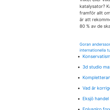
katalysator? K
framför allt o
är att rekomme
80 % av de ska
Goran andersso
internationella
Konservatis
3d studio ma
Kompletteran
Vad är korri
Eksjö handel
Eplusgiro for