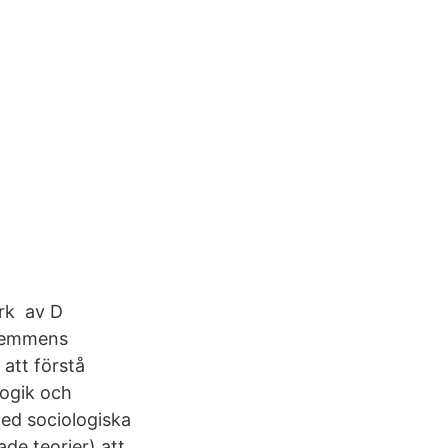
erk av D
shemmens
 att förstå
gogik och
ed sociologiska
de teorier) att