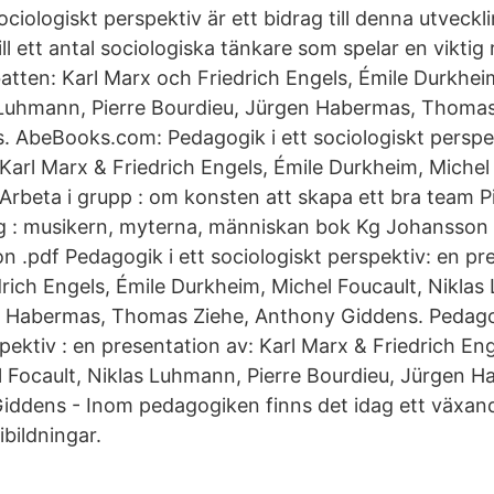
ociologiskt perspektiv är ett bidrag till denna utveckl
ll ett antal sociologiska tänkare som spelar en viktig r
tten: Karl Marx och Friedrich Engels, Émile Durkhei
 Luhmann, Pierre Bourdieu, Jürgen Habermas, Thoma
 AbeBooks.com: Pedagogik i ett sociologiskt perspek
Karl Marx & Friedrich Engels, Émile Durkheim, Michel 
Arbeta i grupp : om konsten att skapa ett bra team 
g : musikern, myterna, människan bok Kg Johansson 
n .pdf Pedagogik i ett sociologiskt perspektiv: en pr
drich Engels, Émile Durkheim, Michel Foucault, Niklas
n Habermas, Thomas Ziehe, Anthony Giddens. Pedagog
pektiv : en presentation av: Karl Marx & Friedrich Eng
 Focault, Niklas Luhmann, Pierre Bourdieu, Jürgen
iddens - Inom pedagogiken finns det idag ett växand
ibildningar.