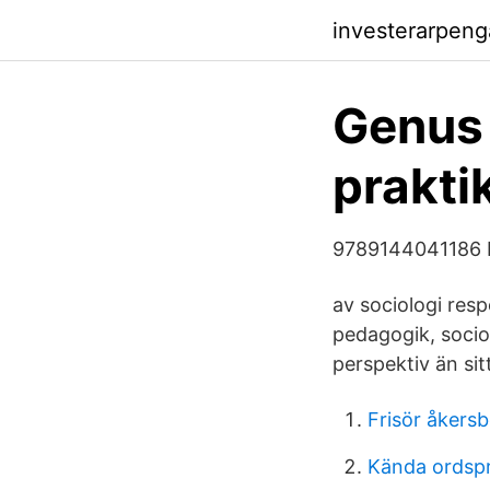
investerarpeng
Genus 
prakti
9789144041186 Pe
av sociologi resp
pedagogik, socio
perspektiv än sit
Frisör åkers
Kända ordsp