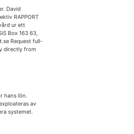
r. David
spektiv RAPPORT
ård ur ett
SiS Box 163 63,
se Request full-
y directly from
r hans lön.
exploateras av
era systemet.