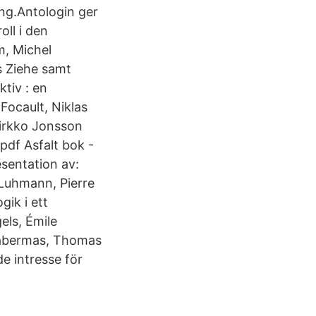
ing.Antologin ger
oll i den
m, Michel
s Ziehe samt
tiv : en
Focault, Niklas
Pirkko Jonsson
pdf Asfalt bok -
esentation av:
 Luhmann, Pierre
ik i ett
els, Émile
 Habermas, Thomas
e intresse för