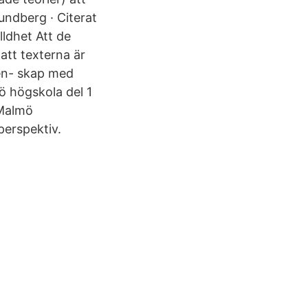
undberg · Citerat
lldhet Att de
att texterna är
eten- skap med
ö högskola del 1
 Malmö
perspektiv.