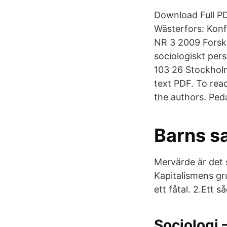
Download Full PD
Wästerfors: Konf
NR 3 2009 Forskn
sociologiskt pers
103 26 Stockholm
text PDF. To read
the authors. Peda
Barns s
Mervärde är det 
Kapitalismens gr
ett fåtal. 2.Ett
Sociologi 