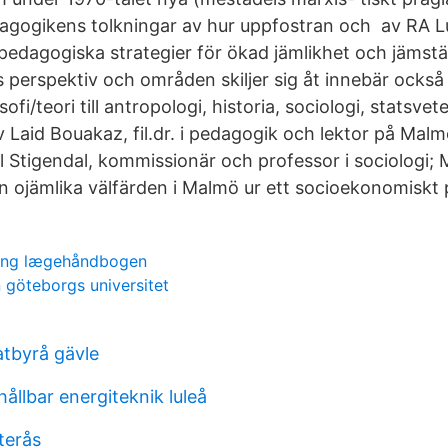
edagogikens tolkningar av hur uppfostran och av RA L
pedagogiska strategier för ökad jämlikhet och jämstä
s perspektiv och områden skiljer sig åt innebär också 
ofi/teori till antropologi, historia, sociologi, statsv
v Laid Bouakaz, fil.dr. i pedagogik och lektor på Malm
l Stigendal, kommissionär och professor i sociologi;
en ojämlika välfärden i Malmö ur ett socioekonomiskt 
ling lægehåndbogen
 göteborgs universitet
atbyrå gävle
hållbar energiteknik luleå
terås