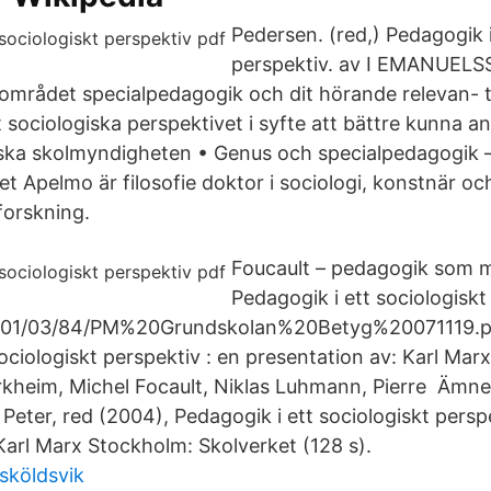
Pedersen. (red,) Pedagogik i
perspektiv. av I EMANUELSS
mrådet specialpedagogik och dit hörande relevan- t
 sociologiska perspektivet i syfte att bättre kunna a
ska skolmyndigheten • Genus och specialpedagogik –
et Apelmo är filosofie doktor i sociologi, konstnär oc
 forskning.
Foucault – pedagogik som m
Pedagogik i ett sociologiskt
c6/01/03/84/PM%20Grundskolan%20Betyg%20071119.p
ociologiskt perspektiv : en presentation av: Karl Marx
rkheim, Michel Focault, Niklas Luhmann, Pierre Äm
Peter, red (2004), Pedagogik i ett sociologiskt persp
Karl Marx Stockholm: Skolverket (128 s).
sköldsvik