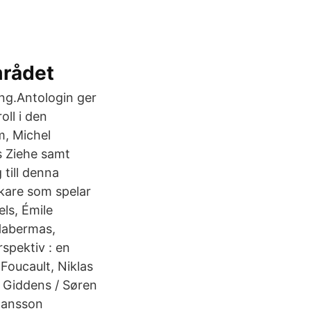
mrådet
ing.Antologin ger
oll i den
m, Michel
s Ziehe samt
 till denna
nkare som spelar
els, Émile
 Habermas,
spektiv : en
Foucault, Niklas
 Giddens / Søren
ohansson