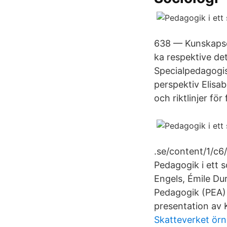
638 — Kunskapso
ka respektive det
Specialpedagogi
perspektiv Elisab
och riktlinjer för
.se/content/1/
Pedagogik i ett s
Engels, Émile Du
Pedagogik (PEA) 
presentation av 
Skatteverket örn