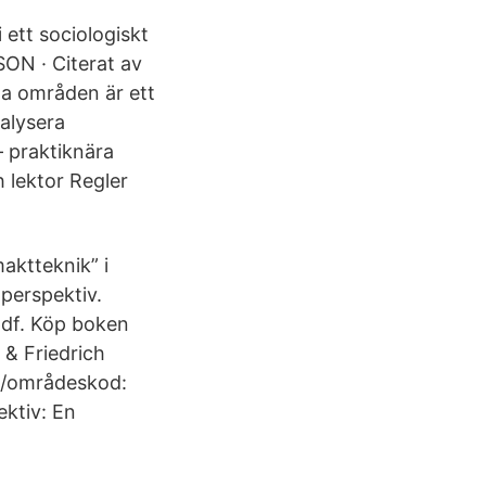
 ett sociologiskt
ON · Citerat av
a områden är ett
nalysera
 praktiknära
h lektor Regler
aktteknik” i
 perspektiv.
df. Köp boken
 & Friedrich
ne/områdeskod:
ektiv: En