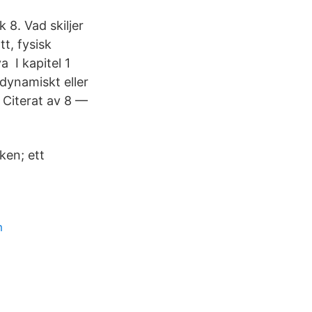
 8. Vad skiljer
t, fysisk
a I kapitel 1
dynamiskt eller
 Citerat av 8 —
ken; ett
m