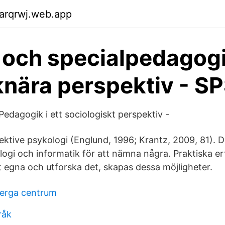
arqrwj.web.app
och specialpedagogi
knära perspektiv - S
dagogik i ett sociologiskt perspektiv -
ektive psykologi (Englund, 1996; Krantz, 2009, 81). D
logi och informatik för att nämna några. Praktiska e
t egna och utforska det, skapas dessa möjligheter.
berga centrum
råk