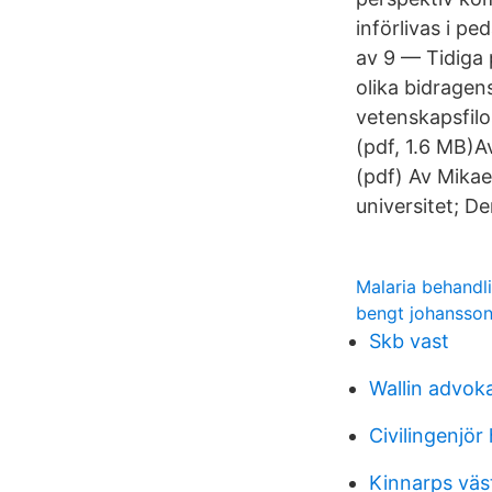
införlivas i p
av 9 — Tidiga 
olika bidragen
vetenskapsfilos
(pdf, 1.6 MB)A
(pdf) Av Mikae
universitet; D
Malaria behand
bengt johansson
Skb vast
Wallin advok
Civilingenjör 
Kinnarps väs