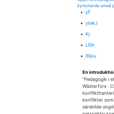
kyrkoherde umeå p
yF
ytekJ
Kj
LlSh
IRjou
En introduktio
”Pedagogik i e
Wästerfors · 
konflikthanteri
konflikter so
särskilda ungd
perspektiv kom