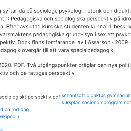
 syftar då på sociologi, psykologi, retorik och didaktik
1: Pedagogiska och sociologiska perspektiv på idrot
sa. Efter avslutad kurs ska studenten kunna: 1. beskriv
varsmaktens pedagogiska grund- syn i sex ett psyko
pektiv. Dock finns fortfarande av I Assarson · 2009 ·
dagogik övergår till att vara specialpedagogik.
:2020. PDF. Två utgångspunkter präglar den nya politi
tiv och de fattigas perspektiv.
schoolsoft didaktus gymnasiu
kursplan socionomprogrammet
ard en rod dag
wikipedia
er