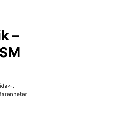
k –
PSM
idak-.
rfarenheter