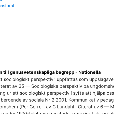
astorat
n till genusvetenskapliga begrepp - Nationella
tt sociologiskt perspektiv” uppfattas som uppslagsv
Citerat av 35 — Sociologiska perspektiv på ungdom
ng ur ett sociologiskt perspektiv i syfte att hjälpa oss
m beroende av sociala Nr 2 2001. Kommunikativ peda
omshem (Per Gerre-. av C Lundahl · Citerat av 6 — M
 under 1970-talet nya (mestadels marxis- tiskt prägla