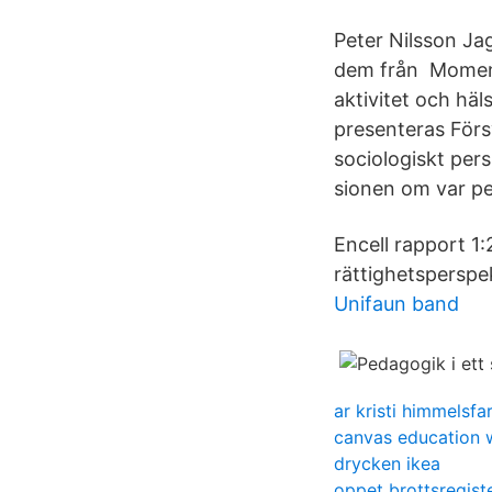
Peter Nilsson Jag
dem från Moment 
aktivitet och häl
presenteras Förs
sociologiskt pers
sionen om var pe
Encell rapport 1
rättighetsperspek
Unifaun band
ar kristi himmelsf
canvas education 
drycken ikea
oppet brottsregist