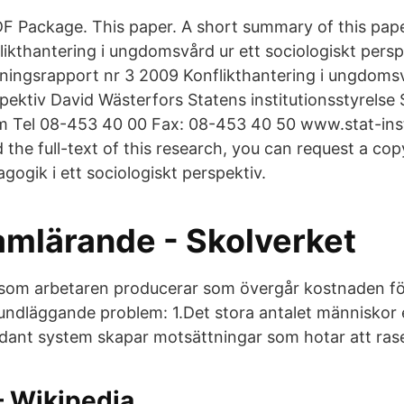
F Package. This paper. A short summary of this pape
likthantering i ungdomsvård ur ett sociologiskt per
ingsrapport nr 3 2009 Konflikthantering i ungdomsv
pektiv David Wästerfors Statens institutionsstyrelse 
 Tel 08-453 40 00 Fax: 08-453 40 50 www.stat-inst.
 the full-text of this research, you can request a cop
gogik i ett sociologiskt perspektiv.
amlärande - Skolverket
som arbetaren producerar som övergår kostnaden fö
undläggande problem: 1.Det stora antalet människor 
 sådant system skapar motsättningar som hotar att ras
– Wikipedia