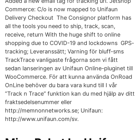
Added a new email tag for tracking url. Jetshop
Commerce: C/o is now mapped to Unifaun
Delivery Checkout The Consignor platform has
all the tools you need to ship, track, scan,
receive, return With the huge shift to online
shopping due to COVID-19 and lockdowns GPS-
tracking; Leveranssätt; Varning för bluff-sms
TrackTrace vanligaste frågorna som vi fått
sedan lanseringen av Unifaun Online-pluginet till
WooCommerce. För att kunna använda OnRoad
OnLine behöver du bara vara kund till I vår
”Track n Trace” funktion kan du med hjälp av ditt
fraktsedelsenummer eller
http://memnonnetworks.se; Unifaun:
http://www.unifaun.com/sv.